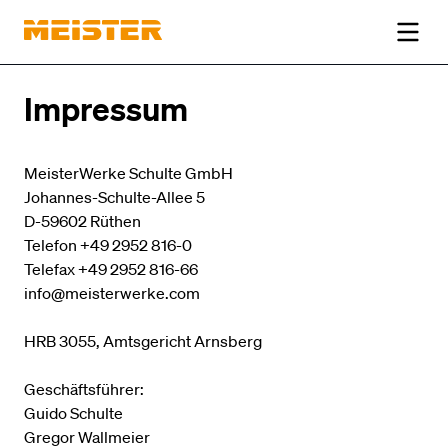
Impressum
MeisterWerke Schulte GmbH
Johannes-Schulte-Allee 5
AGB
D-59602 Rüthen
DATENSCHUTZ
Telefon +49 2952 816-0
Telefax +49 2952 816-66
IMPRESSUM
info@meisterwerke.com
DE
FR
NL
EN
ES
HRB 3055, Amtsgericht Arnsberg
Geschäftsführer:
Guido Schulte
Gregor Wallmeier